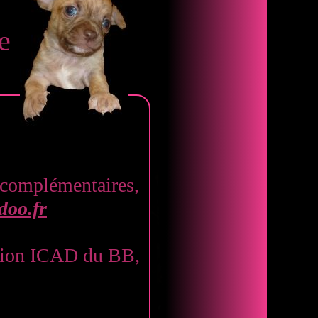
e
 complémentaires,
oo.fr
cation ICAD du BB,